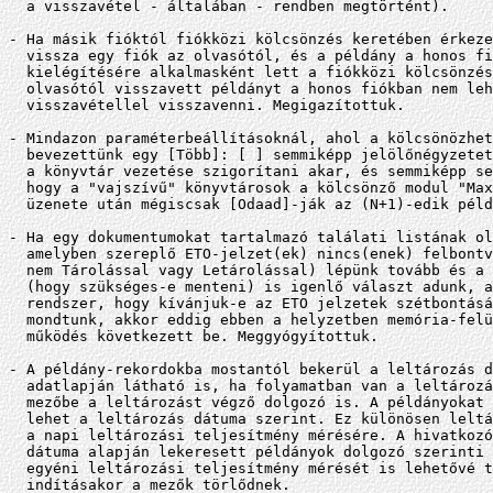
  a visszavétel - általában - rendben megtörtént).

- Ha másik fióktól fiókközi kölcsönzés keretében érkeze
  vissza egy fiók az olvasótól, és a példány a honos fi
  kielégítésére alkalmasként lett a fiókközi kölcsönzés
  olvasótól visszavett példányt a honos fiókban nem leh
  visszavétellel visszavenni. Megigazítottuk.

- Mindazon paraméterbeállításoknál, ahol a kölcsönözhet
  bevezettünk egy [Több]: [ ] semmiképp jelölőnégyzetet
  a könyvtár vezetése szigorítani akar, és semmiképp se
  hogy a "vajszívű" könyvtárosok a kölcsönző modul "Max
  üzenete után mégiscsak [Odaad]-ják az (N+1)-edik péld
- Ha egy dokumentumokat tartalmazó találati listának ol
  amelyben szereplő ETO-jelzet(ek) nincs(enek) felbontv
  nem Tárolással vagy Letárolással) lépünk tovább és a 
  (hogy szükséges-e menteni) is igenlő választ adunk, a
  rendszer, hogy kívánjuk-e az ETO jelzetek szétbontásá
  mondtunk, akkor eddig ebben a helyzetben memória-felü
  működés következett be. Meggyógyítottuk.

- A példány-rekordokba mostantól bekerül a leltározás d
  adatlapján látható is, ha folyamatban van a leltározá
  mezőbe a leltározást végző dolgozó is. A példányokat 
  lehet a leltározás dátuma szerint. Ez különösen leltá
  a napi leltározási teljesítmény mérésére. A hivatkozó
  dátuma alapján lekeresett példányok dolgozó szerinti 
  egyéni leltározási teljesítmény mérését is lehetővé t
  indításakor a mezők törlődnek.
