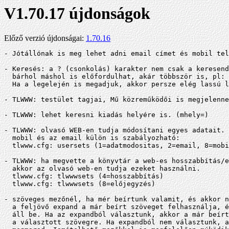
V1.70.17 újdonságok
Előző verzió újdonságai:
1.70.16
- Jótállónak is meg lehet adni email címet és mobil tel
- Keresés: a ? (csonkolás) karakter nem csak a keresend
  bárhol máshol is előfordulhat, akár többször is, pl: 
  Ha a legelején is megadjuk, akkor persze elég lassú l
- TLWWW: testület tagjai, Mű közreműködői is megjelenne
- TLWWW: lehet keresni kiadás helyére is. (mhely=)

- TLWWW: olvasó WEB-en tudja módosítani egyes adatait. 
  mobil és az email külön is szabályozható:

  tlwww.cfg: usersets (1=adatmodositas, 2=email, 8=mobi
- TLWWW: ha megvette a könyvtár a web-es hosszabbítás/e
  akkor az olvasó web-en tudja ezeket használni.

  tlwww.cfg: tlwwwsets (4=hosszabbítás)

  tlwww.cfg: tlwwwsets (8=előjegyzés)

- szöveges mezőnél, ha mér beírtunk valamit, és akkor n
  a feljövő expand a már beírt szöveget felhasználja, é
  áll be. Ha az expandból választunk, akkor a már beírt
  a választott szövegre. Ha expandból nem választunk, a