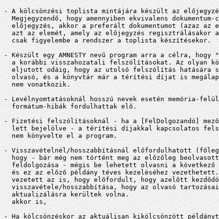
- A kölcsönzési toplista mintájára készült az előjegyzé
  Megjegyzendő, hogy amennyiben ekvivalens dokumentum-c
  előjegyzés, akkor a preferált dokumentumot (azaz az e
  azt az elemét, amely az előjegyzés regisztrálásakor a
  csak figyelembe a rendszer a toplista készítésekor.

- Készült egy AMNESTY nevű program arra a célra, hogy "
  a korábbi visszahozatali felszólításokat. Az olyan kö
  eljutott odáig, hogy az utolsó felszólítás hatására s
  olvasó, és a könyvtár már a térítési díjat is megálap
  nem vonatkozik.

- Levélnyomtatásoknál hosszú nevek esetén memória-felül
  formátum-hibák fordulhattak elő.

- Fizetési felszólításoknál - ha a [FelDolgozandó] mező
  lett bejelölve - a térítési díjakkal kapcsolatos fels
  nem könyvelte el a program.

- Visszavételnél/hosszabbításnál előfordulhatott (főleg
  hogy - bár még nem történt meg az előzőleg beolvasott
  feldolgozása - mégis be lehetett olvasni a következő 
  és ez az előző példány téves kezeléséhez vezethetett.
  vezetett az is, hogy előfordult, hogy azelőtt kezdődö
  visszavétele/hosszabbítása, hogy az olvasó tartozásai
  aktualizálásra kerültek volna.

  akkor is,

- Ha kölcsönzéskor az aktuálisan kikölcsönzött példányt