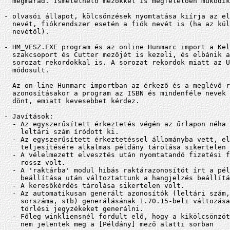
  megmarad. Ismételhető mezőkkel is megfelelően múködik
- olvasói állapot, kölcsönzések nyomtatása kiírja az el
  nevét, fiókrendszer esetén a fiók nevét is (ha az kül
  nevétől).

- HM_VESZ.EXE program és az online Hunmarc import a Kel
  szakcsoport és Cutter mezőjét is kezeli, és elbánik a
  sorozat rekordokkal is. A sorozat rekordok miatt az U
  módosult.

- Az on-line Hunmarc importban az érkező és a meglévő r
  azonosításakor a program az ISBN és mindenféle nevek 
  dönt, emiatt kevesebbet kérdez.

- Javítások:

  - Az egyszerűsített érkeztetés végén az űrlapon néha 
    leltári szám íródott ki.

  - Az egyszerűsített érkeztetéssel állományba vett, el
    teljesítésére alkalmas példány tárolása sikertelen 
  - A vélelmezett elvesztés után nyomtatandó fizetési f
    rossz volt.

  - A 'raktárba' modul hibás raktárazonosítót írt a pél
    beállítása után változtattunk a hangjelzés beállítá
  - A keresőkérdés tárolása sikertelen volt.

  - Az automatikusan generált azonosítók (leltári szám,
    sorszáma, stb) generálásának 1.70.15-beli változása
    törlési jegyzékeket generálni.

  - Főleg winkliensnél fordult elő, hogy a kikölcsönzöt
    nem jelentek meg a [Példány] mező alatti sorban
