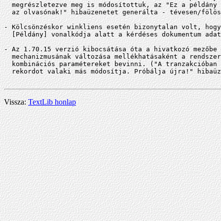
  megrészletezve meg is módosítottuk, az "Ez a példány 
  az olvasónak!" hibaüzenetet generálta - tévesen/fölös
- Kölcsönzéskor winkliens esetén bizonytalan volt, hogy
  [Példány] vonalkódja alatt a kérdéses dokumentum adat
- Az 1.70.15 verzió kibocsátása óta a hivatkozó mezőbe 
  mechanizmusának változása mellékhatásaként a rendszer
  kombinációs paramétereket bevinni. ("A tranzakcióban 
  rekordot valaki más módosítja. Próbálja újra!" hibaüz
Vissza:
TextLib honlap