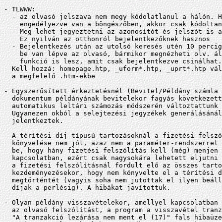
- TLWWW:

  - az olvasó jelszava nem megy kódolatlanul a hálón. H
    engedélyezve van a böngészőben, akkor csak kódoltan
  - Meg lehet jegyeztetni az azonosítót és jelszót is a
    Ez nyilván az otthonról bejelentkezőknek hasznos

  - Bejelentkezés után az utolsó keresés utén 10 percig
    be van lépve az olvasó, bármikor megnézheti olv. ál
    funkció is lesz, amit csak bejelentkezve csinálhat.

  Kell hozzá: homepage.htp, _uform*.htp, _uprt*.htp vál
  a megfelelő .htm-ekbe

- Egyszerűsített érkeztetésnél (Bevitel/Példány számla 
  dokumentum példányának bevitelekor fagyás következett
  automatikus leltári számozás módszerén változtattunk 
  Ugyanezen okból a selejtezési jegyzékek generálásánál
  jelentkeztek.

- A térítési díj típusú tartozásoknál a fizetési felszó
  könyvelése nem jól, azaz nem a paraméter-rendszerrel 
  be, hogy hány fizetési felszólítás kell (még) menjen 
  kapcsolatban, ezért csak nagysokára lehetett eljutni 
  a fizetési felszólításnál fordult elő az összes tarto
  kezdeményezésekor, hogy nem könyvelte el a térítési d
  megtörténtét (vagyis soha nem jutottak el ilyen beáll
  díjak a perlésig). A hibákat javítottuk.

- Olyan példány visszavételekor, amellyel kapcsolatban 
  az olvasó felszólítást, a program a visszavétel tranz
  "A tranzakció lezárása nem ment el (17)" fals hibaüze